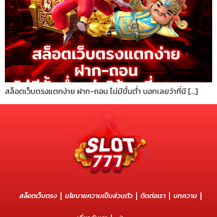
สล็อตเว็บตรงแตกง่าย ฝาก-ถอน ไม่มีขั้นต่ำ บอกเลยว่าที่นี […]
สล็อตเว็บตรง
นโยบายความเป็นส่วนตัว
ติดต่อเรา
บทความ