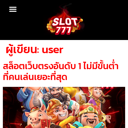
ผู้เขียน:
user
สล็อตเว็บตรงอันดับ 1 ไม่มีขั้นต่ำ
ที่คนเล่นเยอะที่สุด